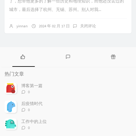
了，想带他更多的了解一些历史和地理知识，而他还没去过的
城市，最后选择了杭州、无锡、苏州。别人对我...
yinnan
2024 年 02 月 17 日
关闭评论
热
最
随
门
新
机
热门文章
文
评
文
章
论
章
博客第一篇
评
0
论
数：
后疫情时代
评
0
论
数：
工作中的上位
评
0
论