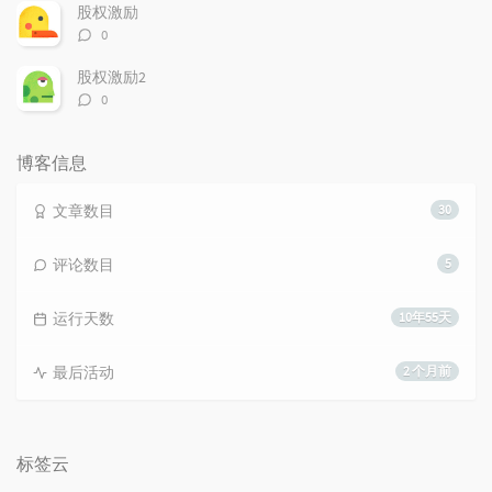
数：
股权激励
评
0
论
数：
股权激励2
评
0
论
数：
博客信息
文章数目
30
评论数目
5
运行天数
10年55天
最后活动
2 个月前
标签云