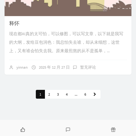
释怀
现在都AI真的太可怕，可以修图，可以写文章，以下就是我写
的大纲，发给豆包润色：我总怕失去谁，却从未细想，这世
上，又有谁会怕失去我。原来最煎熬的从不是孤单，...
yinnan
2025 年 12 月 27 日
暂无评论
1
2
3
4
...
6