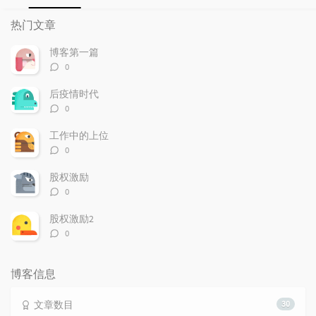
热
最
随
门
新
机
热门文章
文
评
文
章
论
章
博客第一篇
评
0
论
数：
后疫情时代
评
0
论
数：
工作中的上位
评
0
论
数：
股权激励
评
0
论
数：
股权激励2
评
0
论
数：
博客信息
文章数目
30