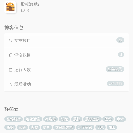
数：
股权激励2
评
0
论
数：
博客信息
文章数目
30
评论数目
5
运行天数
10年56天
最后活动
2 个月前
标签云
盘锦河蟹
连花清瘟
布洛芬
核酸
股权
股权激励
股份
审计
采购
法务
离职
财务
盘锦红海滩
辽宁男篮
CBA
NBL