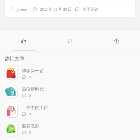
yinnan
2023 年 03 月 26 日
关闭评论
热
最
随
门
新
机
热门文章
文
评
文
章
论
章
博客第一篇
评
0
论
数：
后疫情时代
评
0
论
数：
工作中的上位
评
0
论
数：
股权激励
评
0
论