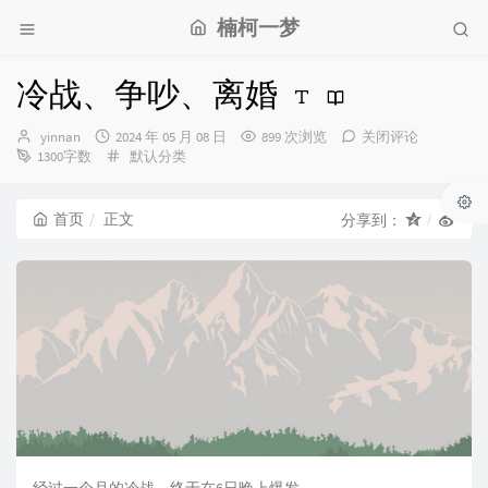
楠柯一梦
冷战、争吵、离婚
博
发
yinnan
2024 年 05 月 08 日
899 次浏览
关闭评论
主：
布
分
1300字数
默认分类
时
类：
间：
首页
正文
分享到：