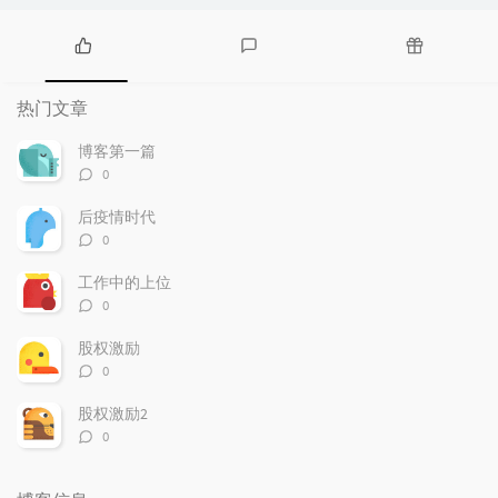
热
最
随
门
新
机
热门文章
文
评
文
章
论
章
博客第一篇
评
0
论
数：
后疫情时代
评
0
论
数：
工作中的上位
评
0
论
数：
股权激励
评
0
论
数：
股权激励2
评
0
论
数：