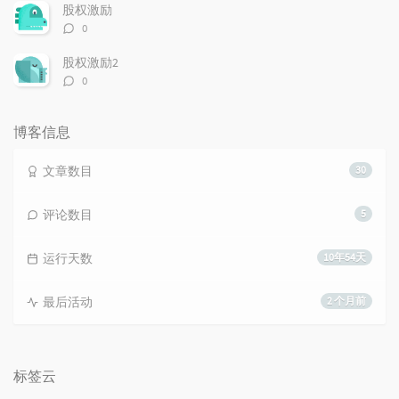
数：
股权激励
评
0
论
数：
股权激励2
评
0
论
数：
博客信息
文章数目
30
评论数目
5
运行天数
10年54天
最后活动
2 个月前
标签云