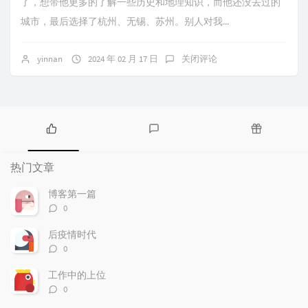
了，想带他更多的了解一些历史和地理知识，而他还没去过的
城市，最后选择了杭州、无锡、苏州。别人对我...
yinnan
2024 年 02 月 17 日
关闭评论
热
最
随
门
新
机
热门文章
文
评
文
章
论
章
博客第一篇
评
0
论
数：
后疫情时代
评
0
论
数：
工作中的上位
评
0
论