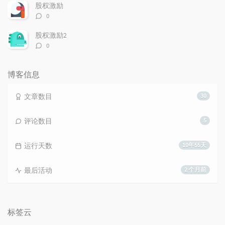
数：
股权激励
评
0
论
数：
股权激励2
评
0
论
数：
博客信息
文章数目
30
评论数目
5
运行天数
10年55天
最后活动
2 个月前
标签云