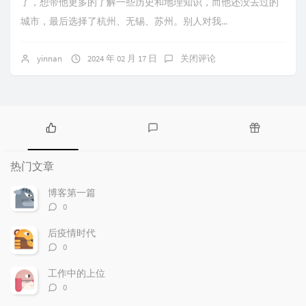
了，想带他更多的了解一些历史和地理知识，而他还没去过的
城市，最后选择了杭州、无锡、苏州。别人对我...
yinnan
2024 年 02 月 17 日
关闭评论
热
最
随
门
新
机
热门文章
文
评
文
章
论
章
博客第一篇
评
0
论
数：
后疫情时代
评
0
论
数：
工作中的上位
评
0
论