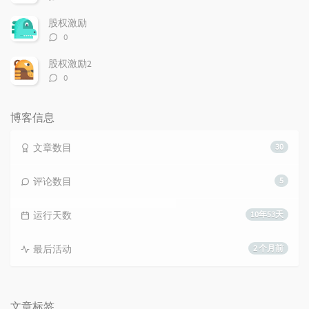
论
数：
股权激励
评
0
论
数：
股权激励2
评
0
论
数：
博客信息
文章数目
30
评论数目
5
运行天数
10年53天
最后活动
2 个月前
文章标签