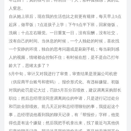
年过四十，真的很可怕，特别怕一个人，那种孤独感，真的让
人窒息。
自从她上班后，现在我的生活也比之前更有规律，每天早上5点
起床，做早饭；7点送孩子上学；下午5点半下班，回家做饭，
洗碗；十点左右睡觉。一日重复一日，没有应酬，没有社交，
没有自己的时间。当休息的时候，一个人独处的时候，喜欢找
一个安静的环境，独自的思考问题或是刷刷手机；每当刷到感
人的视频，情绪都会控制不住；有时候在想，是不是自己打年
龄大了，思绪太多了？
5月中旬，审计又对我进行了审查，审查结果是泄漏公司机密
（供应商平台账号和密码）、报价形式化、有违标嫌疑。初版
对我的处罚是记大过，罚款5月百分百绩效，建议调离采购部长
职位；然后总经理没同意调离岗位的申请，只是进行记过处分
和罚款全部绩效。前几天正好和总经理聊别的事，我提起这个
事，总经理说他看到我的聊天记录，有『帮报价』字样，他觉
得也是有这个嫌疑；然后我把手机拿出来，找了最近与其他供