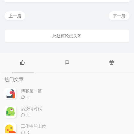
上一篇
下一篇
此处评论已关闭
热
最
随
门
新
机
热门文章
文
评
文
章
论
章
博客第一篇
评
0
论
数：
后疫情时代
评
0
论
数：
工作中的上位
评
0