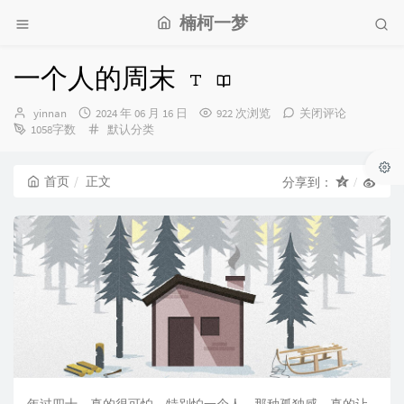
楠柯一梦
一个人的周末
博
发
yinnan
2024 年 06 月 16 日
922 次浏览
关闭评论
主：
布
分
1058字数
默认分类
时
类：
间：
首页
正文
分享到：